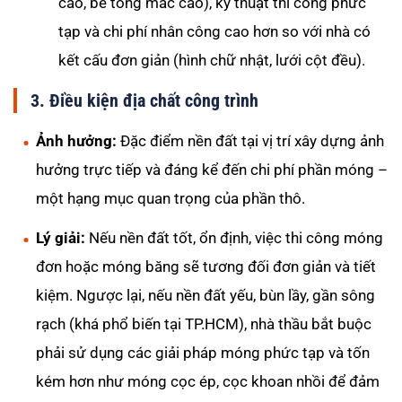
cao, bê tông mác cao), kỹ thuật thi công phức
tạp và chi phí nhân công cao hơn so với nhà có
kết cấu đơn giản (hình chữ nhật, lưới cột đều).
3. Điều kiện địa chất công trình
Ảnh hưởng:
Đặc điểm nền đất tại vị trí xây dựng ảnh
hưởng trực tiếp và đáng kể đến chi phí phần móng –
một hạng mục quan trọng của phần thô.
Lý giải:
Nếu nền đất tốt, ổn định, việc thi công móng
đơn hoặc móng băng sẽ tương đối đơn giản và tiết
kiệm. Ngược lại, nếu nền đất yếu, bùn lầy, gần sông
rạch (khá phổ biến tại TP.HCM), nhà thầu bắt buộc
phải sử dụng các giải pháp móng phức tạp và tốn
kém hơn như móng cọc ép, cọc khoan nhồi để đảm