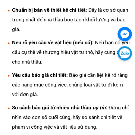
Chuẩn bị bản vẽ thiết kế chi tiết:
Đây là cơ sở quan
trọng nhất để nhà thầu bóc tách khối lượng và báo
giá.
Chát
Nêu rõ yêu cầu về vật liệu (nếu có):
Nếu bạn có yêu
với
cầu cụ thể về thương hiệu vật tư thô, hãy cung cấp
chú
Chát
cho nhà thầu.
tôi
với
qua
chú
Yêu cầu báo giá chi tiết:
Báo giá cần liệt kê rõ ràng
Fac
tôi
các hạng mục công việc, chủng loại vật tư đi kèm
qua
với đơn giá.
Zalo
So sánh báo giá từ nhiều nhà thầu
uy tín
:
Đừng chỉ
nhìn vào con số cuối cùng, hãy so sánh chi tiết về
phạm vi công việc và vật liệu sử dụng.