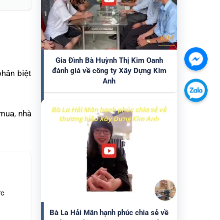
Gia Đình Bà Huỳnh Thị Kim Oanh
Chát
đánh giá về công ty Xây Dựng Kim
phân biệt
với
Anh
chúng
Chát
tôi
với
 mua, nhà
qua
chúng
Faceb
tôi
qua
Zalo
ớc
Bà La Hải Mân hạnh phúc chia sẻ về