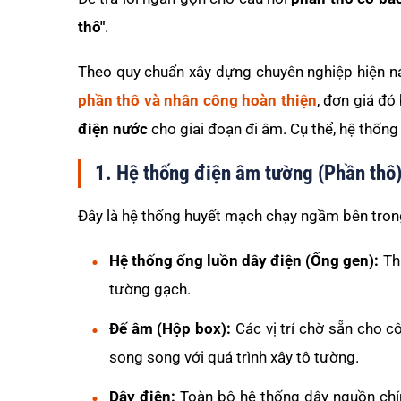
thô"
.
Theo quy chuẩn xây dựng chuyên nghiệp hiện na
phần thô và nhân công hoàn thiện
, đơn giá đ
điện nước
cho giai đoạn đi âm. Cụ thể, hệ thốn
1. Hệ thống điện âm tường (Phần thô
Đây là hệ thống huyết mạch chạy ngầm bên tron
Hệ thống ống luồn dây điện (Ống gen):
Thư
tường gạch.
Đế âm (Hộp box):
Các vị trí chờ sẵn cho c
song song với quá trình xây tô tường.
Dây điện:
Toàn bộ hệ thống dây nguồn chính