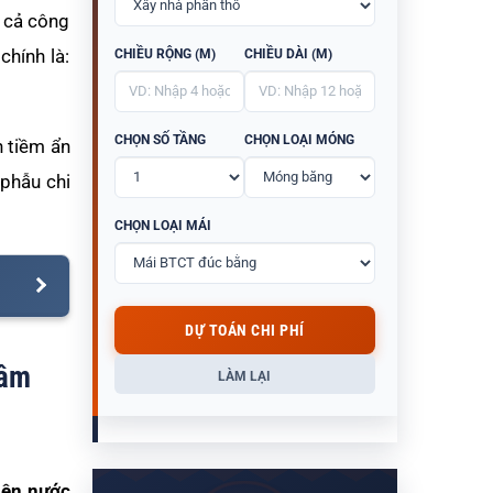
a cả công
chính là:
CHIỀU RỘNG (M)
CHIỀU DÀI (M)
CHỌN SỐ TẦNG
CHỌN LOẠI MÓNG
n tiềm ẩn
i phẫu chi
CHỌN LOẠI MÁI
DỰ TOÁN CHI PHÍ
 âm
LÀM LẠI
iện nước