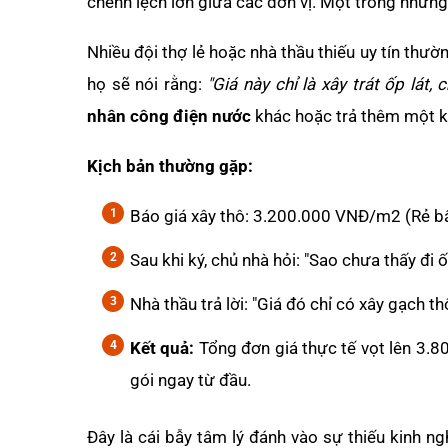
chênh lệch lớn giữa các đơn vị. Một trong những
Nhiều đội thợ lẻ hoặc nhà thầu thiếu uy tín thư
họ sẽ nói rằng:
"Giá này chỉ là xây trát ốp lát
nhân công điện nước
khác hoặc trả thêm một kh
Kịch bản thường gặp:
Báo giá xây thô: 3.200.000 VNĐ/m2 (Rẻ bấ
Sau khi ký, chủ nhà hỏi: "Sao chưa thấy đi ố
Nhà thầu trả lời: "Giá đó chỉ có xây gạch 
Kết quả:
Tổng đơn giá thực tế vọt lên 3.8
gói ngay từ đầu.
Đây là cái bẫy tâm lý đánh vào sự thiếu kinh ngh