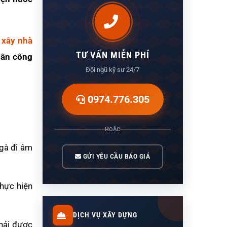
á
xây nhà
TƯ VẤN MIỄN PHÍ
ân công
Đội ngũ kỹ sư 24/7
0974.776.305
HOẶC
gà đi âm
GỬI YÊU CẦU BÁO GIÁ
thực hiện
DỊCH VỤ XÂY DỰNG
phải được