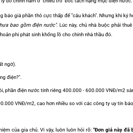
 lý do chính nằm ở "chiêu trò" bóc tách hạng mục điện nước.
ờng báo giá phần thô cực thấp để "câu khách". Nhưng khi ký 
, chưa bao gồm điện nước"
. Lúc này, chủ nhà buộc phải thu
oản phí phát sinh khổng lồ cho chính nhà thầu đó.
t ngờ).
ng điện?".
thôi, phần điện nước tính riêng 400.000 - 600.000 VNĐ/m2 sàn
00.000 VNĐ/m2, cao hơn nhiều so với các công ty uy tín báo
iệm của gia chủ. Vì vậy, luôn luôn hỏi rõ:
"Đơn giá này đã