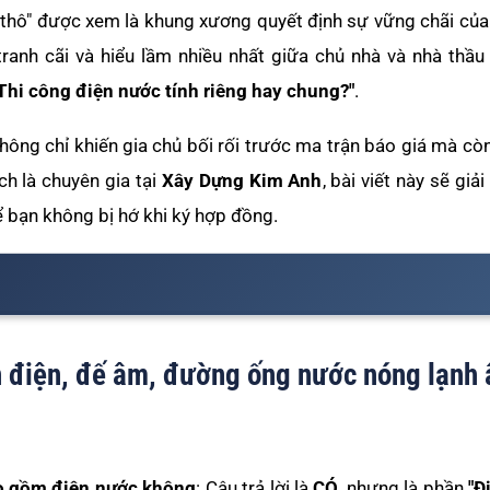
y thô" được xem là khung xương quyết định sự vững chãi củ
tranh cãi và hiểu lầm nhiều nhất giữa chủ nhà và nhà thầu 
Thi công điện nước tính riêng hay chung?"
.
hông chỉ khiến gia chủ bối rối trước ma trận báo giá mà cò
ch là chuyên gia tại
Xây Dựng Kim Anh
, bài viết này sẽ giả
ể bạn không bị hớ khi ký hợp đồng.
 điện, đế âm, đường ống nước nóng lạnh
o gồm điện nước không
: Câu trả lời là
CÓ
, nhưng là phần
"Đ