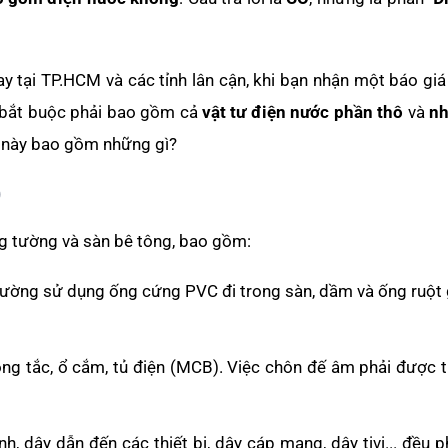
y tại TP.HCM và các tỉnh lân cận, khi bạn nhận một báo gi
ó bắt buộc phải bao gồm cả
vật tư điện nước phần thô
và
nh
g này bao gồm những gì?
)
g tường và sàn bê tông, bao gồm:
ờng sử dụng ống cứng PVC đi trong sàn, dầm và ống ruột 
ông tắc, ổ cắm, tủ điện (MCB). Việc chôn đế âm phải được 
, dây dẫn đến các thiết bị, dây cáp mạng, dây tivi... đều 