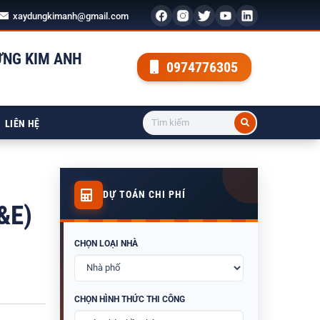
xaydungkimanh@gmail.com
ỰNG KIM ANH
0974776305
LIÊN HỆ
DỰ TOÁN CHI PHÍ
&E)
CHỌN LOẠI NHÀ
CHỌN HÌNH THỨC THI CÔNG