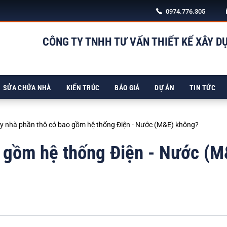
0974.776.305
CÔNG TY TNHH TƯ VẤN THIẾT KẾ XÂY D
SỬA CHỮA NHÀ
KIẾN TRÚC
BÁO GIÁ
DỰ ÁN
TIN TỨC
y nhà phần thô có bao gồm hệ thống Điện - Nước (M&E) không?
o gồm hệ thống Điện - Nước (M