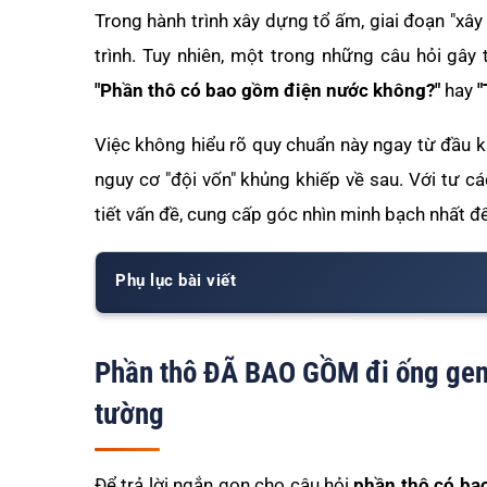
Trong hành trình xây dựng tổ ấm, giai đoạn "xâ
trình. Tuy nhiên, một trong những câu hỏi gây 
"Phần thô có bao gồm điện nước không?"
hay
"
Việc không hiểu rõ quy chuẩn này ngay từ đầu k
nguy cơ "đội vốn" khủng khiếp về sau. Với tư cá
tiết vấn đề, cung cấp góc nhìn minh bạch nhất đ
Phụ lục bài viết
Phần thô ĐÃ BAO GỒM đi ống gen
tường
Để trả lời ngắn gọn cho câu hỏi
phần thô có ba