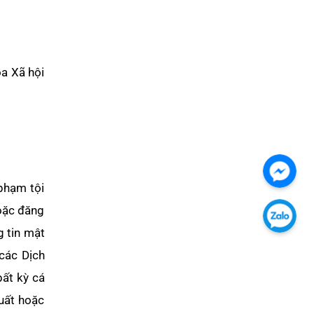
a Xã hội
Chát
phạm tội
với
hoặc đăng
chúng
Chát
g tin mật
tôi
với
các Dịch
qua
chúng
bất kỳ cá
Faceb
tôi
suất hoặc
qua