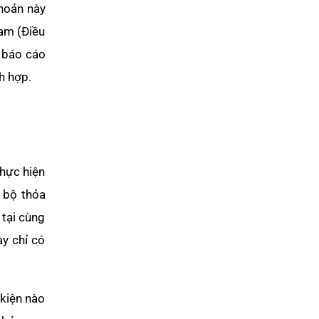
khoản này
Zalo
Nam (Điều
ẽ báo cáo
h hợp.
thực hiện
 bộ thỏa
 tại cùng
ày chỉ có
 kiện nào