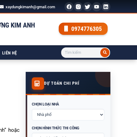
xaydungkimanh@gmail.com
ỰNG KIM ANH
0974776305
LIÊN HỆ
DỰ TOÁN CHI PHÍ
CHỌN LOẠI NHÀ
CHỌN HÌNH THỨC THI CÔNG
nh” hoặc