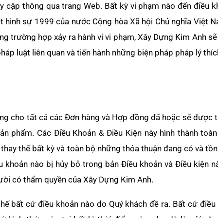
ruy cập thông qua trang Web. Bất kỳ vi phạm nào đến điều 
ật hình sự 1999 của nước Cộng hòa Xã hội Chủ nghĩa Việt 
ong trường hợp xảy ra hành vi vi phạm, Xây Dựng Kim Anh s
háp luật liên quan và tiến hành những biện pháp pháp lý thíc
ụng cho tất cả các Đơn hàng và Hợp đồng đã hoặc sẽ được 
sản phẩm. Các Điều Khoản & Điều Kiện này hình thành toàn
hay thế bất kỳ và toàn bộ những thỏa thuận đang có và tồn
 khoản nào bị hủy bỏ trong bản Điều khoản và Điều kiện n
người có thẩm quyền của Xây Dựng Kim Anh.
chế bất cứ điều khoản nào do Quý khách đề ra. Bất cứ điều