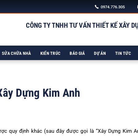
0974.776.305
CÔNG TY TNHH TƯ VẤN THIẾT KẾ XÂY D
SỬA CHỮA NHÀ
KIẾN TRÚC
BÁO GIÁ
DỰ ÁN
TIN TỨC
 Xây Dựng Kim Anh
ược quy định khác (sau đây được gọi là “Xây Dựng Kim A