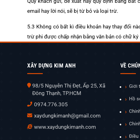
Quý khách gửi, đề xuất hay quy định bằng bất c
email hay lời nói, sẽ bị từ bỏ và loại trừ.
5.3 Không có bất kì điều khoản hay thay đổi n
trừ phi được chấp nhận bằng văn bản có chữ ký 
XÂY DỰNG KIM ANH
VỀ CHÚ
98/5 Nguyễn Thị Đẹt, Ấp 25, Xã
Giới 
Đông Thạnh, TP.HCM
Hồ s
0974.776.305
Chín
xaydungkimanh@gmail.com
Chính
www.xaydungkimanh.com
Điều 