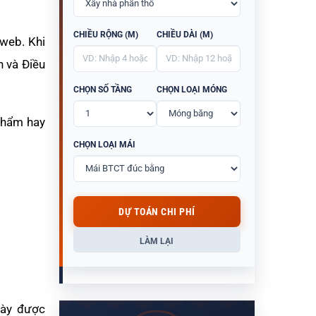
CHIỀU RỘNG (M)
CHIỀU DÀI (M)
 web. Khi
n và Điều
CHỌN SỐ TẦNG
CHỌN LOẠI MÓNG
phẩm hay
CHỌN LOẠI MÁI
DỰ TOÁN CHI PHÍ
LÀM LẠI
này được