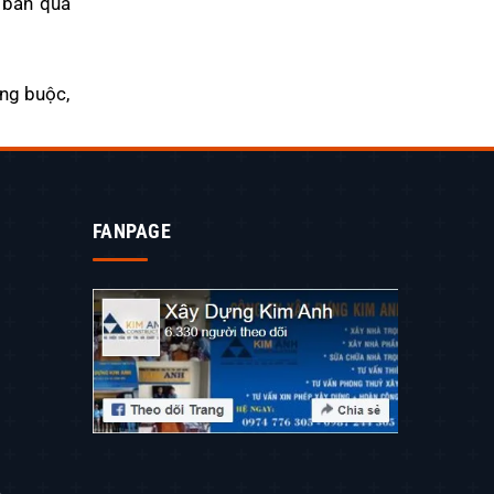
n bản qua
àng buộc,
FANPAGE