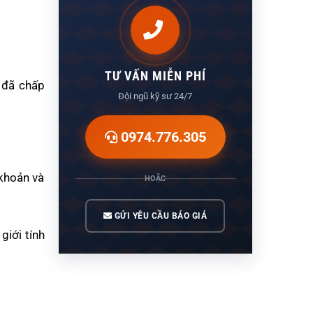
TƯ VẤN MIỄN PHÍ
 đã chấp
Đội ngũ kỹ sư 24/7
0974.776.305
 khoản và
HOẶC
GỬI YÊU CẦU BÁO GIÁ
giới tính