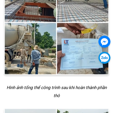
Chát
với
chú
Chát
tôi
với
qua
chú
Fac
tôi
Hình ảnh tổng thể công trình sau khi hoàn thành phần
qua
thô
Zalo