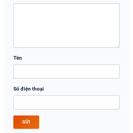
Tên
Số điện thoại
GỬI