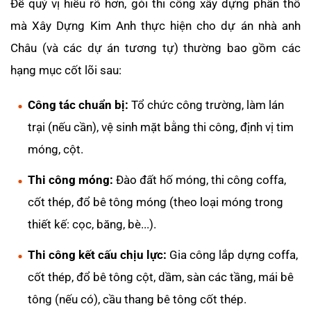
Để quý vị hiểu rõ hơn, gói thi công xây dựng phần thô
mà Xây Dựng Kim Anh thực hiện cho dự án nhà anh
Châu (và các dự án tương tự) thường bao gồm các
hạng mục cốt lõi sau:
Công tác chuẩn bị:
Tổ chức công trường, làm lán
trại (nếu cần), vệ sinh mặt bằng thi công, định vị tim
móng, cột.
Thi công móng:
Đào đất hố móng, thi công coffa,
cốt thép, đổ bê tông móng (theo loại móng trong
thiết kế: cọc, băng, bè...).
Thi công kết cấu chịu lực:
Gia công lắp dựng coffa,
cốt thép, đổ bê tông cột, dầm, sàn các tầng, mái bê
tông (nếu có), cầu thang bê tông cốt thép.