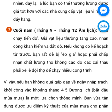
nhiên, đây lại là lúc bạn có thể thương lượng được
giá tốt hơn với các nhà cung cấp vật liệu vì họ cần
Chát
đẩy hàng.
với
chú
Chát
Cuối năm (Tháng 9 - Tháng 12 Âm lịch):
"Mùa
tôi
với
chạy tiến độ". Giá vật liệu thường tăng cao, nhân
qua
chú
công khan hiếm và đắt đỏ. Nếu không có kế hoạch
Fac
tôi
từ trước, bạn rất dễ bị "ép giá" hoặc phải chấp
qua
nhận chất lượng thợ không cao do các cai thầu
Zalo
phải xé lẻ đội thợ để chạy nhiều công trình.
Vì vậy, nếu bạn không quá gấp gáp về ngày nhập trạch,
khởi công vào khoảng tháng 4-5 Dương lịch (bắt đầu
mùa mưa) là một lựa chọn thông minh. Bạn vừa tận
dụng được ưu điểm kỹ thuật của mùa mưa cho phần