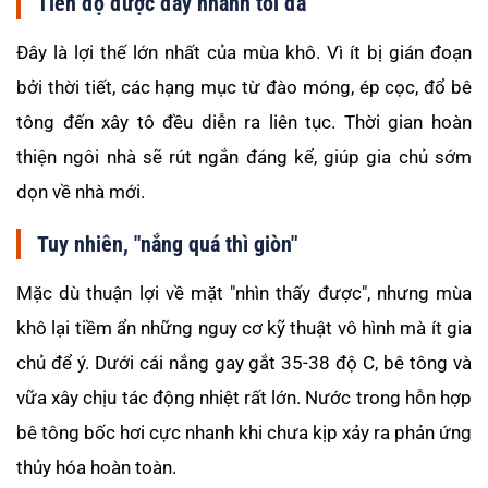
Tiến độ được đẩy nhanh tối đa
Đây là lợi thế lớn nhất của mùa khô. Vì ít bị gián đoạn
bởi thời tiết, các hạng mục từ đào móng, ép cọc, đổ bê
tông đến xây tô đều diễn ra liên tục. Thời gian hoàn
thiện ngôi nhà sẽ rút ngắn đáng kể, giúp gia chủ sớm
dọn về nhà mới.
Tuy nhiên, "nắng quá thì giòn"
Mặc dù thuận lợi về mặt "nhìn thấy được", nhưng mùa
khô lại tiềm ẩn những nguy cơ kỹ thuật vô hình mà ít gia
chủ để ý. Dưới cái nắng gay gắt 35-38 độ C, bê tông và
vữa xây chịu tác động nhiệt rất lớn. Nước trong hỗn hợp
bê tông bốc hơi cực nhanh khi chưa kịp xảy ra phản ứng
thủy hóa hoàn toàn.