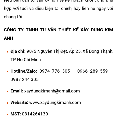
Nếu bạn cần tư vấn kỹ hơn về kế hoạch khởi công phù
hợp với tuổi và điều kiện tài chính, hãy liên hệ ngay với
chúng tôi.
CÔNG TY TNHH TƯ VẤN THIẾT KẾ XÂY DỰNG KIM
ANH
Địa chỉ:
98/5 Nguyễn Thị Đẹt, Ấp 25, Xã Đông Thạnh,
TP Hồ Chí Minh
Hotline/Zalo:
0974 776 305 – 0966 289 559 –
0987 244 305
Email:
xaydungkimanh@gmail.com
Website:
www.xaydungkimanh.com
MST
: 0314264130