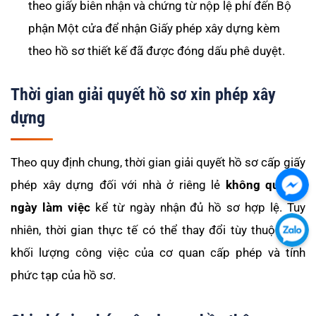
theo giấy biên nhận và chứng từ nộp lệ phí đến Bộ
phận Một cửa để nhận Giấy phép xây dựng kèm
theo hồ sơ thiết kế đã được đóng dấu phê duyệt.
Thời gian giải quyết hồ sơ xin phép xây
dựng
Theo quy định chung, thời gian giải quyết hồ sơ cấp giấy
phép xây dựng đối với nhà ở riêng lẻ
không quá 15
Chát
ngày làm việc
kể từ ngày nhận đủ hồ sơ hợp lệ. Tuy
với
nhiên, thời gian thực tế có thể thay đổi tùy thuộc vào
chú
Chát
tôi
khối lượng công việc của cơ quan cấp phép và tính
với
qua
phức tạp của hồ sơ.
chú
Fac
tôi