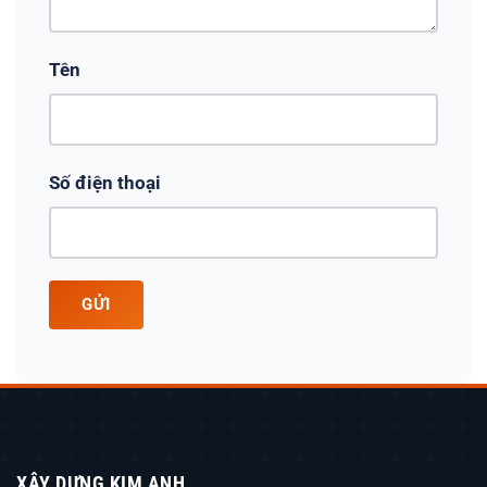
Tên
Số điện thoại
GỬI
XÂY DỰNG KIM ANH