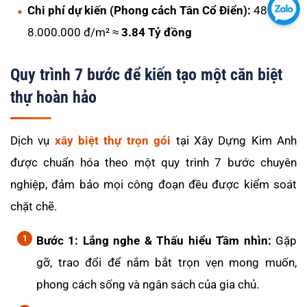
Chi phí dự kiến (Phong cách Tân Cổ Điển):
480m² x
chú
Chát
tôi
8.000.000 đ/m² ≈
3.84 Tỷ đồng
với
qua
chú
Fac
Quy trình 7 bước để kiến tạo một căn biệt
tôi
qua
thự hoàn hảo
Zalo
Dịch vụ
xây biệt thự trọn gói
tại Xây Dựng Kim Anh
được chuẩn hóa theo một quy trình 7 bước chuyên
nghiệp, đảm bảo mọi công đoạn đều được kiểm soát
chặt chẽ.
Bước 1: Lắng nghe & Thấu hiểu Tầm nhìn:
Gặp
gỡ, trao đổi để nắm bắt trọn vẹn mong muốn,
phong cách sống và ngân sách của gia chủ.