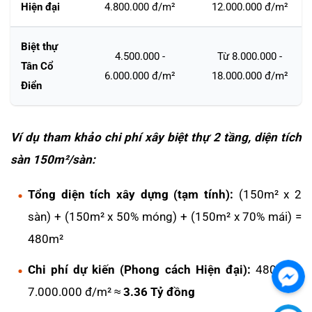
Hiện đại
4.800.000 đ/m²
12.000.000 đ/m²
Biệt thự
4.500.000 -
Từ 8.000.000 -
Tân Cổ
6.000.000 đ/m²
18.000.000 đ/m²
Điển
Ví dụ tham khảo chi phí xây biệt thự 2 tầng, diện tích
sàn 150m²/sàn:
Tổng diện tích xây dựng (tạm tính):
(150m² x 2
sàn) + (150m² x 50% móng) + (150m² x 70% mái) =
480m²
Chi phí dự kiến (Phong cách Hiện đại):
480m² x
Chát
7.000.000 đ/m² ≈
3.36 Tỷ đồng
với