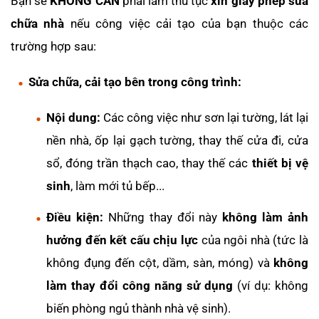
Bạn sẽ
KHÔNG CẦN
phải làm thủ tục
xin giấy phép sửa
chữa nhà
nếu công việc cải tạo của bạn thuộc các
trường hợp sau:
Sửa chữa, cải tạo bên trong công trình:
Nội dung:
Các công việc như sơn lại tường, lát lại
nền nhà, ốp lại gạch tường, thay thế cửa đi, cửa
sổ, đóng trần thạch cao, thay thế các
thiết bị vệ
sinh
, làm mới tủ bếp...
Điều kiện:
Những thay đổi này
không làm ảnh
hưởng đến kết cấu chịu lực
của ngôi nhà (tức là
không đụng đến cột, dầm, sàn, móng) và
không
làm thay đổi công năng sử dụng
(ví dụ: không
biến phòng ngủ thành nhà vệ sinh).