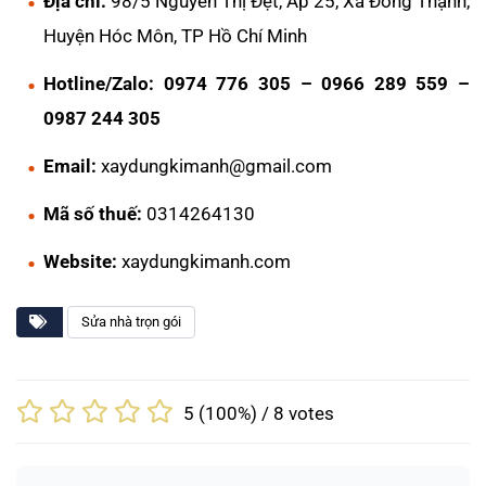
Địa chỉ:
98/5 Nguyễn Thị Đẹt, Ấp 25, Xã Đông Thạnh,
Huyện Hóc Môn, TP Hồ Chí Minh
Hotline/Zalo:
0974 776 305 – 0966 289 559 –
0987 244 305
Email:
xaydungkimanh@gmail.com
Mã số thuế:
0314264130
Website:
xaydungkimanh.com
Sửa nhà trọn gói
5
(100%) /
8
votes