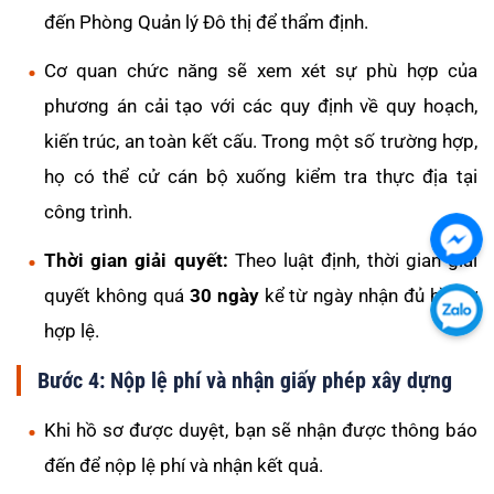
đến Phòng Quản lý Đô thị để thẩm định.
Cơ quan chức năng sẽ xem xét sự phù hợp của
phương án cải tạo với các quy định về quy hoạch,
kiến trúc, an toàn kết cấu. Trong một số trường hợp,
họ có thể cử cán bộ xuống kiểm tra thực địa tại
công trình.
Chát
Thời gian giải quyết:
Theo luật định, thời gian giải
với
quyết không quá
30 ngày
kể từ ngày nhận đủ hồ sơ
chú
Chát
hợp lệ.
tôi
với
qua
Bước 4: Nộp lệ phí và nhận giấy phép xây dựng
chú
Fac
tôi
Khi hồ sơ được duyệt, bạn sẽ nhận được thông báo
qua
đến để nộp lệ phí và nhận kết quả.
Zalo