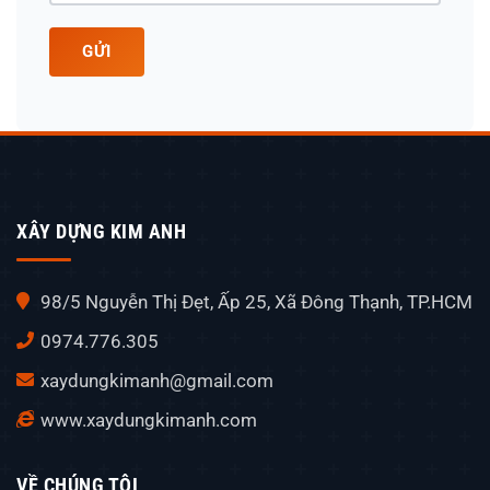
GỬI
XÂY DỰNG KIM ANH
98/5 Nguyễn Thị Đẹt, Ấp 25, Xã Đông Thạnh, TP.HCM
0974.776.305
xaydungkimanh@gmail.com
www.xaydungkimanh.com
VỀ CHÚNG TÔI