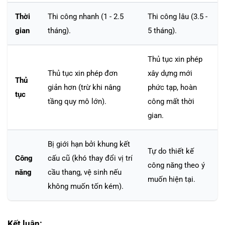
Thời
Thi công nhanh (1 - 2.5
Thi công lâu (3.5 -
gian
tháng).
5 tháng).
Thủ tục xin phép
Thủ tục xin phép đơn
xây dựng mới
Thủ
giản hơn (trừ khi nâng
phức tạp, hoàn
tục
tầng quy mô lớn).
công mất thời
gian.
Bị giới hạn bởi khung kết
Tự do thiết kế
Công
cấu cũ (khó thay đổi vị trí
công năng theo ý
năng
cầu thang, vệ sinh nếu
muốn hiện tại.
không muốn tốn kém).
Kết luận: