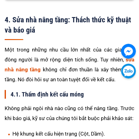
4. Sửa nhà nâng tầng: Thách thức kỹ thuật
và báo giá
Một trong những nhu cầu lớn nhất của các gia đình
Chát
đông người là mở rộng diện tích sống. Tuy nhiên,
sửa
với
nhà nâng tầng
không chỉ đơn thuần là xây thêm một
chú
Chát
tầng. Nó đòi hỏi sự an toàn tuyệt đối về kết cấu.
tôi
với
qua
chú
4.1. Thẩm định kết cấu móng
Fac
tôi
Không phải ngôi nhà nào cũng có thể nâng tầng. Trước
qua
khi báo giá, kỹ sư của chúng tôi bắt buộc phải khảo sát:
Zalo
Hệ khung kết cấu hiện trạng (Cột, Dầm).