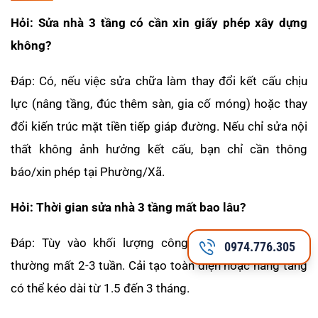
Hỏi: Sửa nhà 3 tầng có cần xin giấy phép xây dựng
không?
Đáp: Có, nếu việc sửa chữa làm thay đổi kết cấu chịu
lực (nâng tầng, đúc thêm sàn, gia cố móng) hoặc thay
đổi kiến trúc mặt tiền tiếp giáp đường. Nếu chỉ sửa nội
thất không ảnh hưởng kết cấu, bạn chỉ cần thông
báo/xin phép tại Phường/Xã.
Hỏi: Thời gian sửa nhà 3 tầng mất bao lâu?
Đáp: Tùy vào khối lượng công việc. Sửa chữa nhẹ
0974.776.305
thường mất 2-3 tuần. Cải tạo toàn diện hoặc nâng tầng
có thể kéo dài từ 1.5 đến 3 tháng.