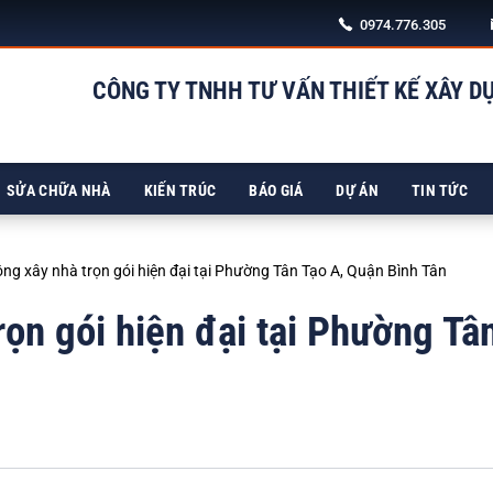
0974.776.305
CÔNG TY TNHH TƯ VẤN THIẾT KẾ XÂY D
98/
SỬA CHỮA NHÀ
KIẾN TRÚC
BÁO GIÁ
DỰ ÁN
TIN TỨC
ông xây nhà trọn gói hiện đại tại Phường Tân Tạo A, Quận Bình Tân
rọn gói hiện đại tại Phường Tâ