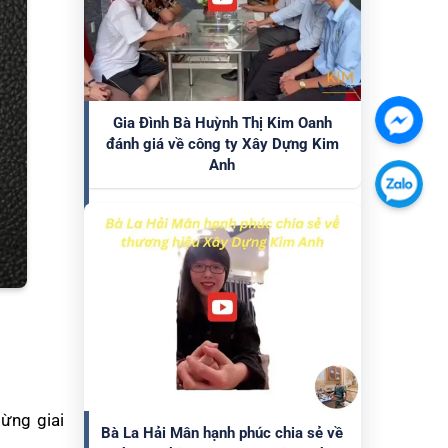
Gia Đình Bà Huỳnh Thị Kim Oanh
Chát
đánh giá về công ty Xây Dựng Kim
với
Anh
chúng
Chát
tôi
với
qua
chúng
Faceb
tôi
qua
Zalo
ừng giai
Bà La Hải Mân hạnh phúc chia sẻ về