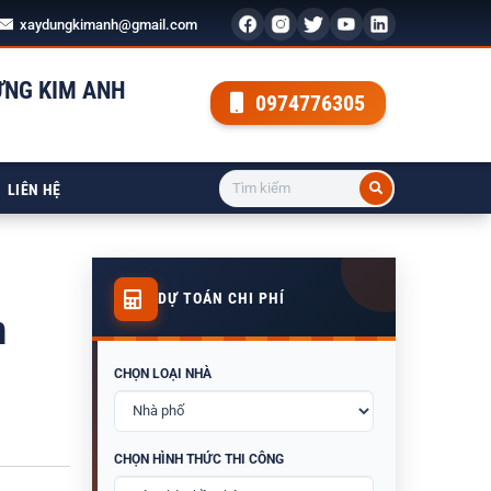
xaydungkimanh@gmail.com
ỰNG KIM ANH
0974776305
LIÊN HỆ
DỰ TOÁN CHI PHÍ
n
CHỌN LOẠI NHÀ
CHỌN HÌNH THỨC THI CÔNG