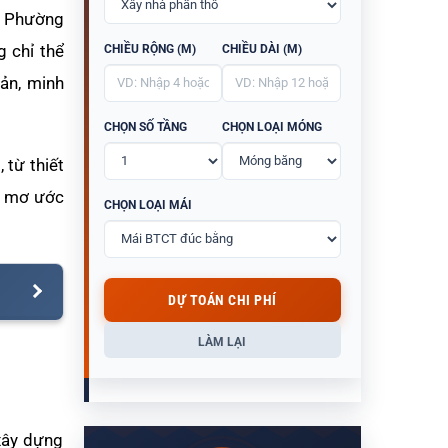
h, Phường
g chỉ thể
CHIỀU RỘNG (M)
CHIỀU DÀI (M)
bản, minh
CHỌN SỐ TẦNG
CHỌN LOẠI MÓNG
 từ thiết
hà mơ ước
CHỌN LOẠI MÁI
DỰ TOÁN CHI PHÍ
LÀM LẠI
xây dựng