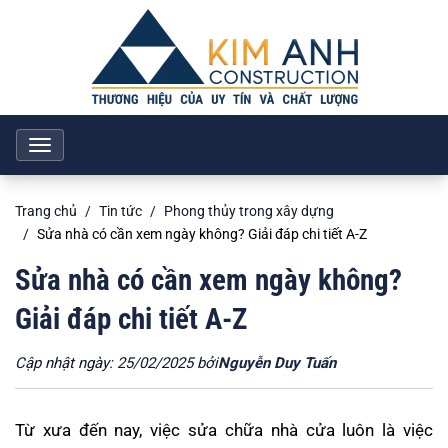
Toggle
navigation
Trang chủ
Tin tức
Phong thủy trong xây dựng
Sửa nhà có cần xem ngày không? Giải đáp chi tiết A-Z
Sửa nhà có cần xem ngày không?
Giải đáp chi tiết A-Z
Cập nhật ngày: 25/02/2025 bởi
Nguyễn Duy Tuấn
Từ xưa đến nay, việc sửa chữa nhà cửa luôn là việc