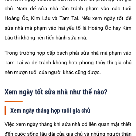
chủ. Năm để sửa nhà cần tránh phạm vào các tuổi
Hoàng Ốc, Kim Lâu và Tam Tai. Nếu xem ngày tốt để
sửa nhà mà phạm vào hai yếu tố là Hoàng Ốc hay Kim
Lâu thì không nên tiến hành sửa nhà.
Trong trường hợp cấp bách phải sửa nhà mà phạm vào
Tam Tai và để tránh không hợp phong thủy thì gia chủ
nên mượn tuổi của người khác cũng được.
Xem ngày tốt sửa nhà như thế nào?
Xem ngày tháng hợp tuổi gia chủ
Việc xem ngày tháng khi sửa nhà có liên quan mật thiết
đến cuộc sống lâu dài của gia chủ và những người thân