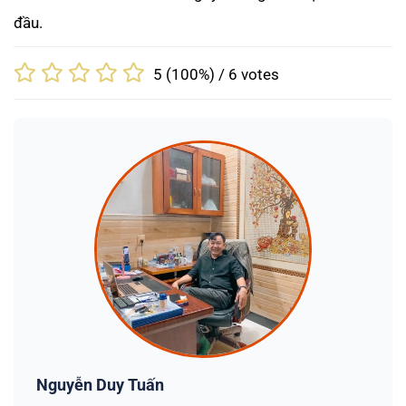
đầu.
5
(100%) /
6
votes
Nguyễn Duy Tuấn