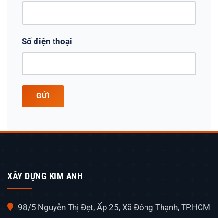
Số điện thoại
GỬI
XÂY DỰNG KIM ANH
98/5 Nguyễn Thị Đẹt, Ấp 25, Xã Đông Thạnh, TP.HCM