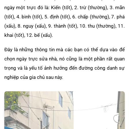
ngày một trực đó là: Kiến (tốt), 2. trừ (thường), 3. mãn
(tốt), 4. bình (tốt), 5. định (tốt), 6. chấp (thường), 7. phá
(xấu), 8. nguy (xấu), 9. thành (tốt), 10. thu (thường), 11.
khai (tốt), 12. bế (xấu).
Đây là những thông tin mà các bạn có thể dựa vào để
chọn ngày trực sửa nhà, nó cũng là một phần rất quan
trọng và là yếu tố ảnh hưởng đến đường công danh sự
nghiệp của gia chủ sau này.