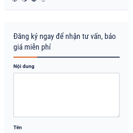
Đăng ký ngay để nhận tư vấn, báo
giá miễn phí
Nội dung
Tên