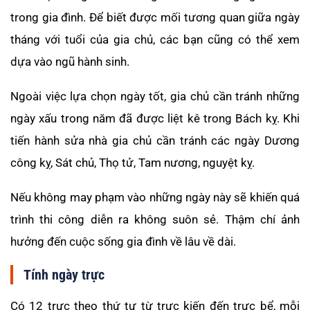
trong gia đình. Để biết được mối tương quan giữa ngày
tháng với tuổi của gia chủ, các bạn cũng có thể xem
dựa vào ngũ hành sinh.
Ngoài việc lựa chọn ngày tốt, gia chủ cần tránh những
ngày xấu trong năm đã được liệt kê trong Bách kỵ. Khi
tiến hành sửa nhà gia chủ cần tránh các ngày Dương
công kỵ, Sát chủ, Thọ tử, Tam nương, nguyệt kỵ.
Nếu không may phạm vào những ngày này sẽ khiến quá
trình thi công diễn ra không suôn sẻ. Thậm chí ảnh
hưởng đến cuộc sống gia đình về lâu về dài.
Tính ngày trực
Có 12 trực theo thứ tự từ trực kiến đến trực bể, mỗi