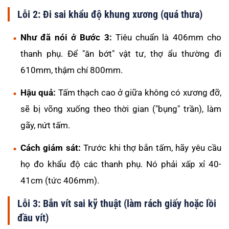
Lỗi 2: Đi sai khẩu độ khung xương (quá thưa)
Như đã nói ở Bước 3:
Tiêu chuẩn là 406mm cho
thanh phụ. Để "ăn bớt" vật tư, thợ ẩu thường đi
610mm, thậm chí 800mm.
Hậu quả:
Tấm thạch cao ở giữa không có xương đỡ,
sẽ bị võng xuống theo thời gian ("bụng" trần), làm
gãy, nứt tấm.
Cách giám sát:
Trước khi thợ bắn tấm, hãy yêu cầu
họ đo khẩu độ các thanh phụ. Nó phải xấp xỉ 40-
41cm (tức 406mm).
Lỗi 3: Bắn vít sai kỹ thuật (làm rách giấy hoặc lồi
đầu vít)