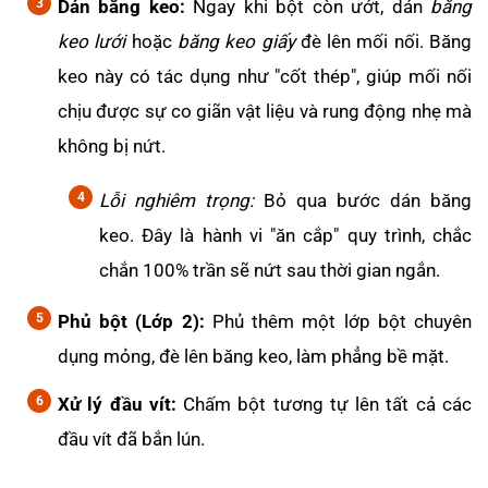
Dán băng keo:
Ngay khi bột còn ướt, dán
băng
keo lưới
hoặc
băng keo giấy
đè lên mối nối. Băng
keo này có tác dụng như "cốt thép", giúp mối nối
chịu được sự co giãn vật liệu và rung động nhẹ mà
không bị nứt.
Lỗi nghiêm trọng:
Bỏ qua bước dán băng
keo. Đây là hành vi "ăn cắp" quy trình, chắc
chắn 100% trần sẽ nứt sau thời gian ngắn.
Phủ bột (Lớp 2):
Phủ thêm một lớp bột chuyên
dụng mỏng, đè lên băng keo, làm phẳng bề mặt.
Xử lý đầu vít:
Chấm bột tương tự lên tất cả các
đầu vít đã bắn lún.