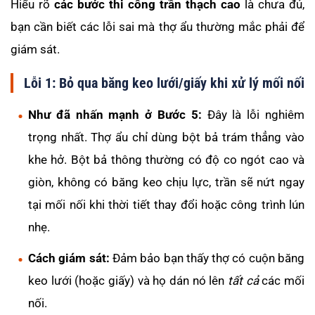
Hiểu rõ
các bước thi công trần thạch cao
là chưa đủ,
bạn cần biết các lỗi sai mà thợ ẩu thường mắc phải để
giám sát.
Lỗi 1: Bỏ qua băng keo lưới/giấy khi xử lý mối nối
Như đã nhấn mạnh ở Bước 5:
Đây là lỗi nghiêm
trọng nhất. Thợ ẩu chỉ dùng bột bả trám thẳng vào
khe hở. Bột bả thông thường có độ co ngót cao và
giòn, không có băng keo chịu lực, trần sẽ nứt ngay
tại mối nối khi thời tiết thay đổi hoặc công trình lún
nhẹ.
Cách giám sát:
Đảm bảo bạn thấy thợ có cuộn băng
keo lưới (hoặc giấy) và họ dán nó lên
tất cả
các mối
nối.