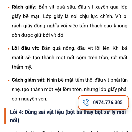
Rách giấy:
Bắn vít quá sâu, đầu vít xuyên qua lớp
giấy bề mặt. Lớp giấy là nơi chịu lực chính. Vít bị
rách giấy đồng nghĩa với việc tấm thạch cao không
còn được giữ bởi vít đó.
Lồi đầu vít:
Bắn quá nông, đầu vít lồi lên. Khi bả
matit sẽ tạo thành một nốt cộm trên trần, rất mất
thẩm mỹ.
Cách giám sát:
Nhìn bề mặt tấm thô, đầu vít phải lún
nhẹ, tạo thành một vệt lõm tròn, nhưng lớp giấy phải
còn nguyên vẹn.
0974.776.305
Lỗi 4: Dùng sai vật liệu (bột bả thay bột xử lý mối
nối)