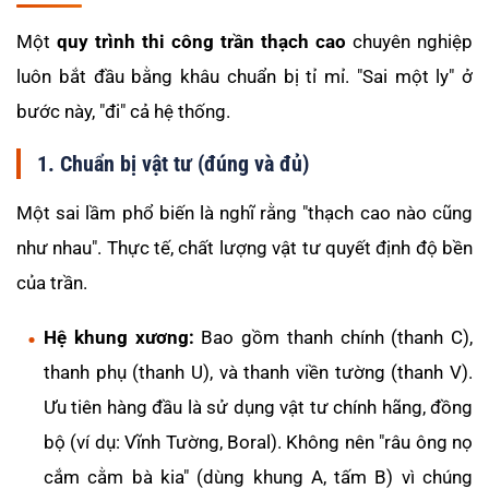
Một
quy trình thi công trần thạch cao
chuyên nghiệp
luôn bắt đầu bằng khâu chuẩn bị tỉ mỉ. "Sai một ly" ở
bước này, "đi" cả hệ thống.
1. Chuẩn bị vật tư (đúng và đủ)
Một sai lầm phổ biến là nghĩ rằng "thạch cao nào cũng
như nhau". Thực tế, chất lượng vật tư quyết định độ bền
của trần.
Hệ khung xương:
Bao gồm thanh chính (thanh C),
thanh phụ (thanh U), và thanh viền tường (thanh V).
Ưu tiên hàng đầu là sử dụng vật tư chính hãng, đồng
bộ (ví dụ: Vĩnh Tường, Boral). Không nên "râu ông nọ
cắm cằm bà kia" (dùng khung A, tấm B) vì chúng