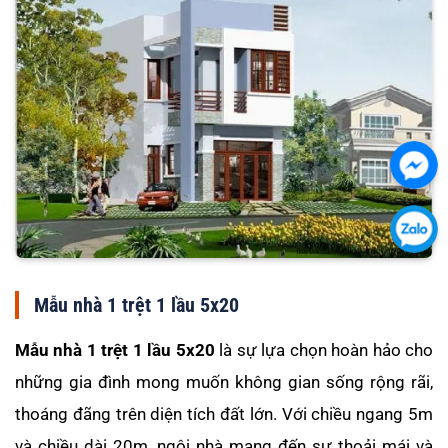
Chát
với
chú
Chát
tôi
với
qua
chú
Mẫu nhà 1 trệt 1 lầu 5x20
Fac
tôi
Mẫu nhà 1 trệt 1 lầu 5x20
là sự lựa chọn hoàn hảo cho
qua
Zalo
những gia đình mong muốn không gian sống rộng rãi,
thoáng đãng trên diện tích đất lớn. Với chiều ngang 5m
và chiều dài 20m, ngôi nhà mang đến sự thoải mái và