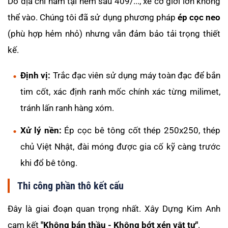
Do địa chỉ nằm tại hẻm sâu 409/..., xe cơ giới lớn không
thể vào. Chúng tôi đã sử dụng phương pháp
ép cọc neo
(phù hợp hẻm nhỏ) nhưng vẫn đảm bảo tải trọng thiết
kế.
Định vị:
Trắc đạc viên sử dụng máy toàn đạc để bắn
tim cốt, xác định ranh mốc chính xác từng milimet,
tránh lấn ranh hàng xóm.
Xử lý nền:
Ép cọc bê tông cốt thép 250x250, thép
chủ Việt Nhật, đài móng được gia cố kỹ càng trước
khi đổ bê tông.
Thi công phần thô kết cấu
Đây là giai đoạn quan trọng nhất. Xây Dựng Kim Anh
cam kết
"Không bán thầu - Không bớt xén vật tư"
.