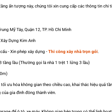
tầng ấn tượng này, chúng tôi xin cung cấp các thông tin chi ti
ung Mỹ Tây, Quận 12, TP. Hồ Chí Minh
 Xây Dựng Kim Anh
t cấu - Xin phép xây dựng -
Thi công xây nhà trọn gói
.
 3 tầng lầu (Thường gọi là nhà 1 trệt 1 lửng 3 lầu)
20m)
 tối ưu hóa không gian theo chiều cao, khai thác hiệu quả tầ
 của gia đình đông thành viên.
arage để ô tô, xe máy. Không gian bên trong có thể linh hoạ