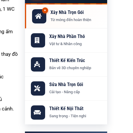
n, 1 WC
★
Xây Nhà Trọn Gói
Từ móng đến hoàn thiện
ung ấm
Xây Nhà Phần Thô
Vật tư & Nhân công
 thay đồ
Thiết Kế Kiến Trúc
Bản vẽ 3D chuyên nghiệp
ặc
Sửa Nhà Trọn Gói
Cải tạo - Nâng cấp
ủ
m cảnh.
Thiết Kế Nội Thất
Sang trọng - Tiện nghi