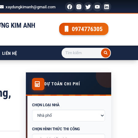
xaydungkimanh@gmail.com
ỰNG KIM ANH
0974776305
LIÊN HỆ
DỰ TOÁN CHI PHÍ
ng,
CHỌN LOẠI NHÀ
CHỌN HÌNH THỨC THI CÔNG