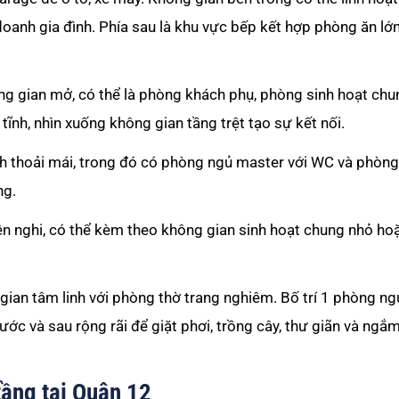
oanh gia đình. Phía sau là khu vực bếp kết hợp phòng ăn lớ
g gian mở, có thể là phòng khách phụ, phòng sinh hoạt ch
ĩnh, nhìn xuống không gian tầng trệt tạo sự kết nối.
ích thoải mái, trong đó có phòng ngủ master với WC và phòng
ng.
iện nghi, có thể kèm theo không gian sinh hoạt chung nhỏ ho
ian tâm linh với phòng thờ trang nghiêm. Bố trí 1 phòng ng
c và sau rộng rãi để giặt phơi, trồng cây, thư giãn và ngắ
tầng tại Quận 12