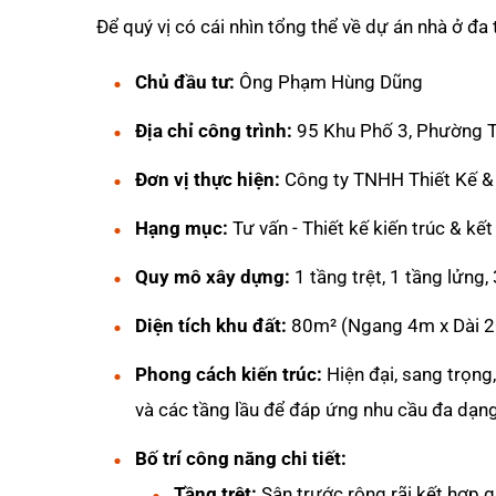
Để quý vị có cái nhìn tổng thể về dự án nhà ở đa 
Chủ đầu tư:
Ông Phạm Hùng Dũng
Địa chỉ công trình:
95 Khu Phố 3, Phường Tr
Đơn vị thực hiện:
Công ty TNHH Thiết Kế &
Hạng mục:
Tư vấn - Thiết kế kiến trúc & kế
Quy mô xây dựng:
1 tầng trệt, 1 tầng lửng,
Diện tích khu đất:
80m² (Ngang 4m x Dài 
Phong cách kiến trúc:
Hiện đại, sang trọng,
và các tầng lầu để đáp ứng nhu cầu đa dạng
Bố trí công năng chi tiết:
Tầng trệt:
Sân trước rộng rãi kết hợp g