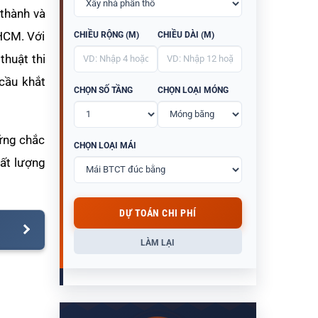
 thành và
HCM. Với
CHIỀU RỘNG (M)
CHIỀU DÀI (M)
thuật thi
cầu khắt
CHỌN SỐ TẦNG
CHỌN LOẠI MÓNG
vững chắc
CHỌN LOẠI MÁI
ất lượng
DỰ TOÁN CHI PHÍ
LÀM LẠI