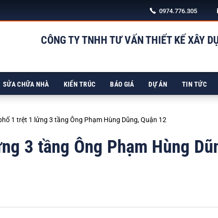
0974.776.305
CÔNG TY TNHH TƯ VẤN THIẾT KẾ XÂY D
98/5 NGUY
SỬA CHỮA NHÀ
KIẾN TRÚC
BÁO GIÁ
DỰ ÁN
TIN TỨC
phố 1 trệt 1 lửng 3 tầng Ông Phạm Hùng Dũng, Quận 12
lửng 3 tầng Ông Phạm Hùng Dũ