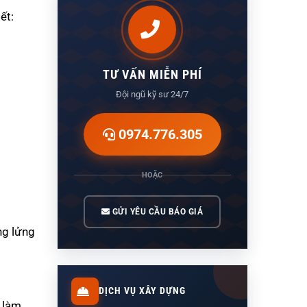
ết:
TƯ VẤN MIỄN PHÍ
Đội ngũ kỹ sư 24/7
0974.776.305
HOẶC
GỬI YÊU CẦU BÁO GIÁ
ng lửng
DỊCH VỤ XÂY DỰNG
t làm