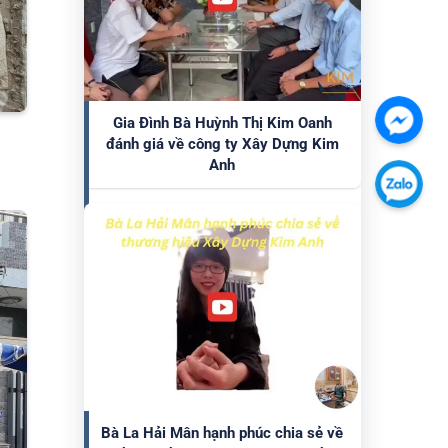
Gia Đình Bà Huỳnh Thị Kim Oanh
Chát
đánh giá về công ty Xây Dựng Kim
với
Anh
chúng
Chát
tôi
với
qua
chúng
Faceb
tôi
qua
Zalo
Bà La Hải Mân hạnh phúc chia sẻ về