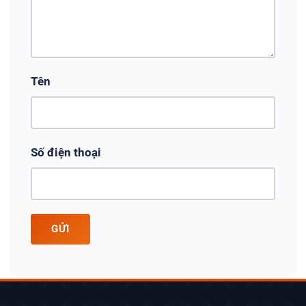
Tên
Số điện thoại
GỬI