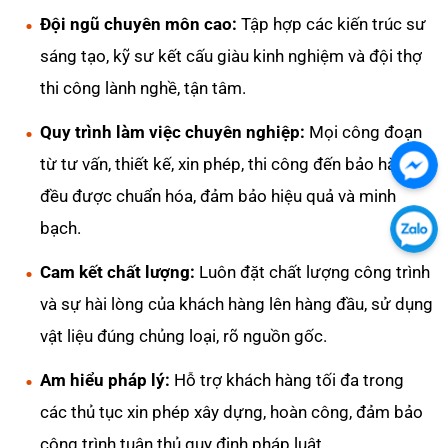
Đội ngũ chuyên môn cao:
Tập hợp các kiến trúc sư
sáng tạo, kỹ sư kết cấu giàu kinh nghiệm và đội thợ
thi công lành nghề, tận tâm.
Quy trình làm việc chuyên nghiệp:
Mọi công đoạn
từ tư vấn, thiết kế, xin phép, thi công đến bảo hành
Chát
đều được chuẩn hóa, đảm bảo hiệu quả và minh
với
bạch.
chú
Chát
tôi
với
Cam kết chất lượng:
Luôn đặt chất lượng công trình
qua
chú
và sự hài lòng của khách hàng lên hàng đầu, sử dụng
Fac
tôi
vật liệu đúng chủng loại, rõ nguồn gốc.
qua
Am hiểu pháp lý:
Hỗ trợ khách hàng tối đa trong
Zalo
các thủ tục xin phép xây dựng, hoàn công, đảm bảo
công trình tuân thủ quy định pháp luật.