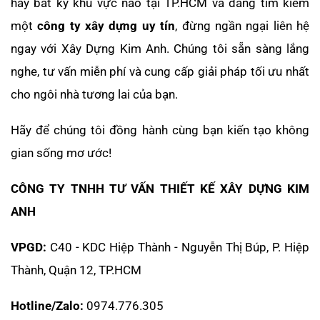
hay bất kỳ khu vực nào tại TP.HCM và đang tìm kiếm
một
công ty xây dựng uy tín
, đừng ngần ngại liên hệ
ngay với Xây Dựng Kim Anh. Chúng tôi sẵn sàng lắng
nghe, tư vấn miễn phí và cung cấp giải pháp tối ưu nhất
cho ngôi nhà tương lai của bạn.
Hãy để chúng tôi đồng hành cùng bạn kiến tạo không
gian sống mơ ước!
CÔNG TY TNHH TƯ VẤN THIẾT KẾ XÂY DỰNG KIM
ANH
VPGD:
C40 - KDC Hiệp Thành - Nguyễn Thị Búp, P. Hiệp
Thành, Quận 12, TP.HCM
Hotline/Zalo:
0974.776.305