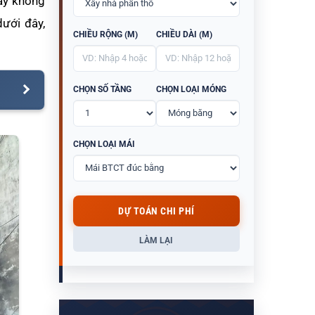
nay không
dưới đây,
CHIỀU RỘNG (M)
CHIỀU DÀI (M)
CHỌN SỐ TẦNG
CHỌN LOẠI MÓNG
CHỌN LOẠI MÁI
DỰ TOÁN CHI PHÍ
LÀM LẠI