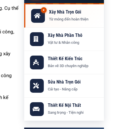
g. Cụ thể
★
Xây Nhà Trọn Gói
Từ móng đến hoàn thiện
i công,
Xây Nhà Phần Thô
Vật tư & Nhân công
g xây
Thiết Kế Kiến Trúc
Bản vẽ 3D chuyên nghiệp
i công
Sửa Nhà Trọn Gói
Cải tạo - Nâng cấp
h kế
Thiết Kế Nội Thất
Sang trọng - Tiện nghi