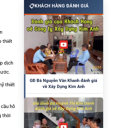
KHÁCH HÀNG ĐÁNH GIÁ
ên
 thiết
p dịch
rước.
GĐ Bà Nguyễn Vân Khanh đánh giá
ỹ thiết
về Xây Dựng Kim Anh
u cầu hỗ
 thời