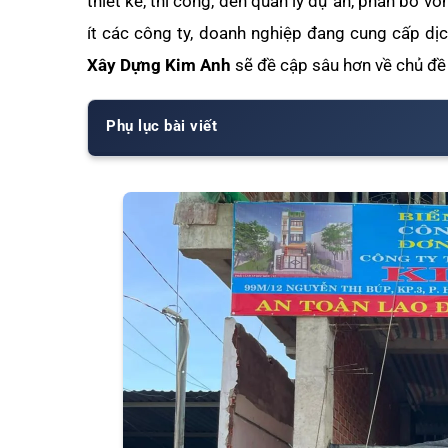
thiết kế, thi công, đến quản lý dự án, phân bổ vố
ít các công ty, doanh nghiệp đang cung cấp dịch
Xây Dựng Kim Anh
sẽ đề cập sâu hơn về chủ đề
Phụ lục bài viết