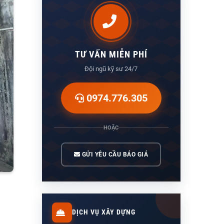
TƯ VẤN MIỄN PHÍ
Đội ngũ kỹ sư 24/7
0974.776.305
HOẶC
GỬI YÊU CẦU BÁO GIÁ
DỊCH VỤ XÂY DỰNG