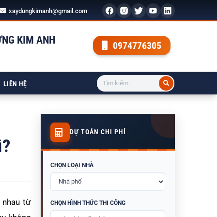
xaydungkimanh@gmail.com
ỰNG KIM ANH
0974776305
LIÊN HỆ
DỰ TOÁN CHI PHÍ
ì?
CHỌN LOẠI NHÀ
c nhau từ
CHỌN HÌNH THỨC THI CÔNG