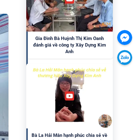
Gia Đình Bà Huỳnh Thị Kim Oanh
Chát
đánh giá về công ty Xây Dựng Kim
với
Anh
chúng
Chát
tôi
với
qua
chúng
Faceb
tôi
qua
Zalo
Bà La Hải Mân hạnh phúc chia sẻ về