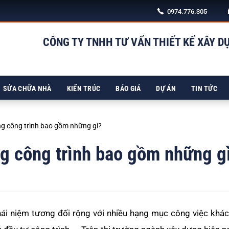
0974.776.305
CÔNG TY TNHH TƯ VẤN THIẾT KẾ XÂY D
98/5 NG
SỬA CHỮA NHÀ
KIẾN TRÚC
BÁO GIÁ
DỰ ÁN
TIN TỨC
ng công trình bao gồm những gì?
ng công trình bao gồm những g
hái niệm tương đối rộng với nhiều hạng mục công việc khá