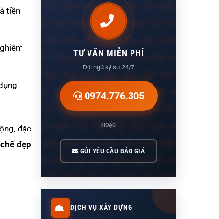
à tiền
 nghiêm
TƯ VẤN MIỄN PHÍ
Đội ngũ kỹ sư 24/7
 dụng
0974.776.305
HOẶC
ộng, đặc
 chế đẹp
GỬI YÊU CẦU BÁO GIÁ
DỊCH VỤ XÂY DỰNG