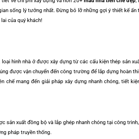
 tiết về chi phí xây dựng và hơn 20+
mẫu nhà tiền chế đẹp
,
an sống lý tưởng nhất. Đừng bỏ lỡ những gợi ý thiết kế ấn
lai của quý khách!
là loại hình nhà ở được xây dựng từ các cấu kiện thép sản xuấ
 chúng được vận chuyển đến công trường để lắp dựng hoàn th
ền chế mang đến giải pháp xây dựng nhanh chóng, tiết kiệ
c sản xuất đồng bộ và lắp ghép nhanh chóng tại công trình,
ơng pháp truyền thống.