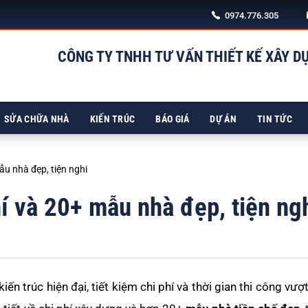
0974.776.305
CÔNG TY TNHH TƯ VẤN THIẾT KẾ XÂY D
SỬA CHỮA NHÀ
KIẾN TRÚC
BÁO GIÁ
DỰ ÁN
TIN TỨC
ẫu nhà đẹp, tiện nghi
í và 20+ mẫu nhà đẹp, tiện ng
iến trúc hiện đại, tiết kiệm chi phí và thời gian thi công vượt 