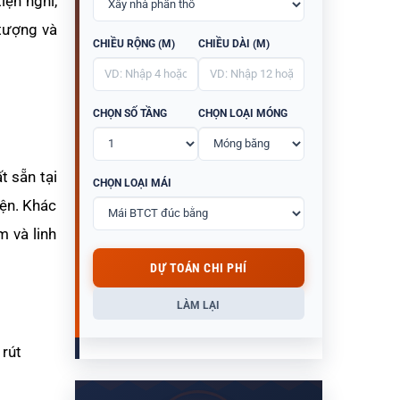
 tiện nghi,
 tượng và
CHIỀU RỘNG (M)
CHIỀU DÀI (M)
CHỌN SỐ TẦNG
CHỌN LOẠI MÓNG
t sẵn tại
CHỌN LOẠI MÁI
iện. Khác
m và linh
DỰ TOÁN CHI PHÍ
LÀM LẠI
 rút