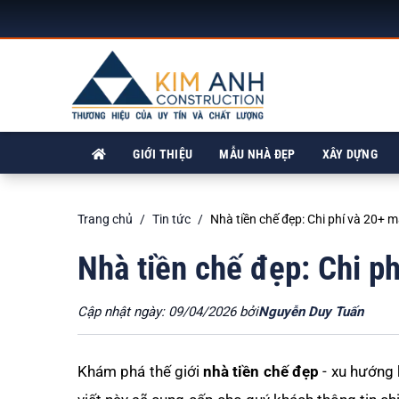
GIỚI THIỆU
MẪU NHÀ ĐẸP
XÂY DỰNG
Trang chủ
Tin tức
Nhà tiền chế đẹp: Chi phí và 20+ m
Nhà tiền chế đẹp: Chi ph
Cập nhật ngày: 09/04/2026 bởi
Nguyễn Duy Tuấn
Khám phá thế giới
nhà tiền chế đẹp
- xu hướng k