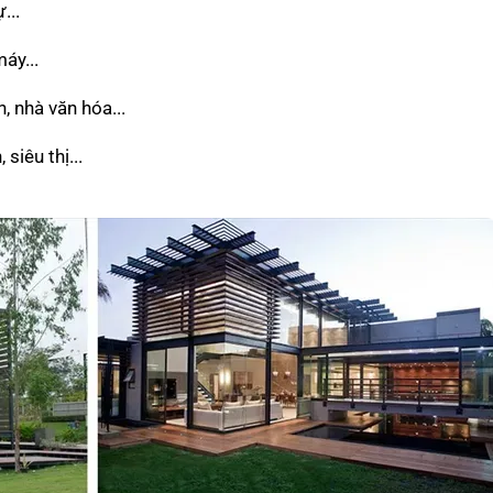
...
áy...
, nhà văn hóa...
siêu thị...