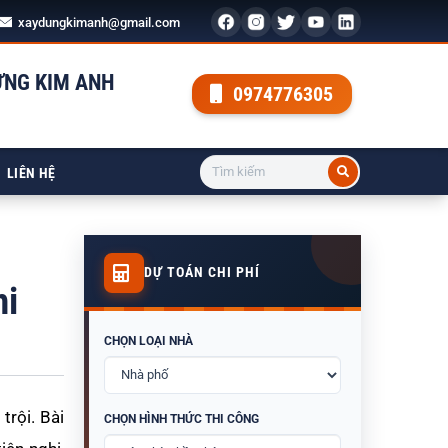
xaydungkimanh@gmail.com
ỰNG KIM ANH
0974776305
LIÊN HỆ
DỰ TOÁN CHI PHÍ
hi
CHỌN LOẠI NHÀ
trội. Bài
CHỌN HÌNH THỨC THI CÔNG