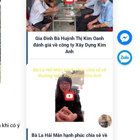
Gia Đình Bà Huỳnh Thị Kim Oanh
Chát
đánh giá về công ty Xây Dựng Kim
với
Anh
chúng
Chát
tôi
với
qua
chúng
Faceb
tôi
qua
Zalo
 khi có ý
Bà La Hải Mân hạnh phúc chia sẻ về