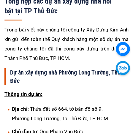
Tổng hợp các dự án xây dựng nhà nổi
bật tại TP Thủ Đức
Trong bài viết này chúng tôi công ty Xây Dựng Kim Anh
xin gửi đến toàn thể Quý khách hàng một số dự án mà
công ty chúng tôi đã thi công xây dựng trên địa bàn
Chát
Thành Phố Thủ Đức, TP HCM.
với
chú
Chát
Dự án xây dựng nhà Phường Long Trường, Thủ
tôi
với
Đức
qua
chú
Thông tin dự án:
Fac
tôi
qua
Địa chỉ
: Thửa đất số 664, tờ bản đồ số 9,
Zalo
Phường Long Trường, Tp Thủ Đức, TP HCM
Chủ đầu tư
: Ông Phạm Văn Đức