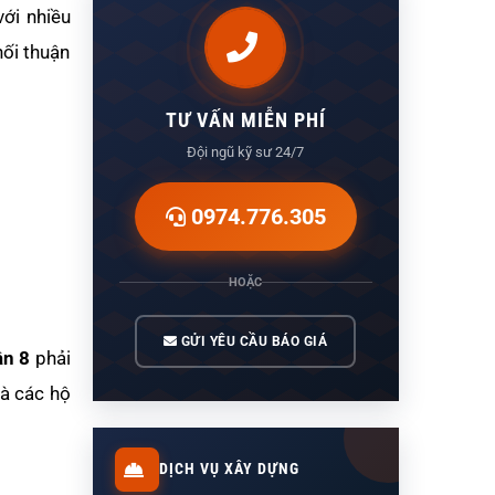
ới nhiều
nối thuận
TƯ VẤN MIỄN PHÍ
Đội ngũ kỹ sư 24/7
0974.776.305
HOẶC
GỬI YÊU CẦU BÁO GIÁ
ận 8
phải
và các hộ
DỊCH VỤ XÂY DỰNG