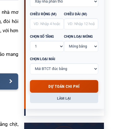
i nhà mơ
CHIỀU RỘNG (M)
CHIỀU DÀI (M)
, đòi hỏi
 với hơn
CHỌN SỐ TẦNG
CHỌN LOẠI MÓNG
 bảo mang
CHỌN LOẠI MÁI
DỰ TOÁN CHI PHÍ
LÀM LẠI
ằng chịt,