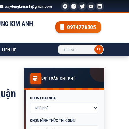
xaydungkimanh@gmail.com
ỰNG KIM ANH
0974776305
LIÊN HỆ
DỰ TOÁN CHI PHÍ
Quận
CHỌN LOẠI NHÀ
CHỌN HÌNH THỨC THI CÔNG