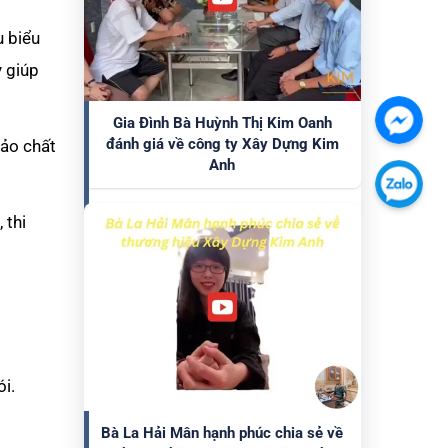
u biểu
y giúp
Gia Đình Bà Huỳnh Thị Kim Oanh
Chát
đánh giá về công ty Xây Dựng Kim
bảo chất
với
Anh
chúng
Chát
tôi
 thi
với
qua
chúng
Faceb
tôi
qua
Zalo
ói.
Bà La Hải Mân hạnh phúc chia sẻ về