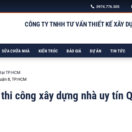
0974.776.305
CÔNG TY TNHH TƯ VẤN THIẾT KẾ XÂY D
98/5
SỬA CHỮA NHÀ
KIẾN TRÚC
BÁO GIÁ
DỰ ÁN
TIN TỨC
 tại TP.HCM
 Quận 8, TP.HCM
 thi công xây dựng nhà uy tín 